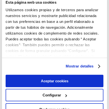
Requisitos higiénico-sanitarios
Esta página web usa cookies
R
previos a la instalación de una
Utilizamos cookies propias y de terceros para analizar
nueva planta de envasado.
nuestros servicios y mostrarte publicidad relacionada
con tus preferencias en base a un perfil elaborado a
partir de tus hábitos de navegación. Adicionalmente
Asesoramiento en la gestión
R
utilizamos cookies de complemento de redes sociales.
de crisis alimentarias.
Puedes aceptar todas las cookies pulsando “ Aceptar
cookies”· También puedes permitir o rechazar las
Asesoramiento en la
R
cookies de forma granular pulsando “Configurar”. Si
implantación de estación de
pulsas “Rechazar cookies”, equivaldrá a rechazar la
tratamiento de agua purificada
para la industria
instalación de todas las cookies salvo las necesarias que
Mostrar detalles
cosmética/farmacéutica
son indispensables para que el sitio web funcione y que
por tanto no se pueden desactivar. Puedes consultar
más información en nuestra
Política de Cookies
Aceptar cookies
Auditorías envasador y/o
R
distribuidor plantas de envasado
Configurar
de aguas.