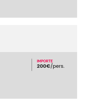
IMPORTE
200€
/pers.