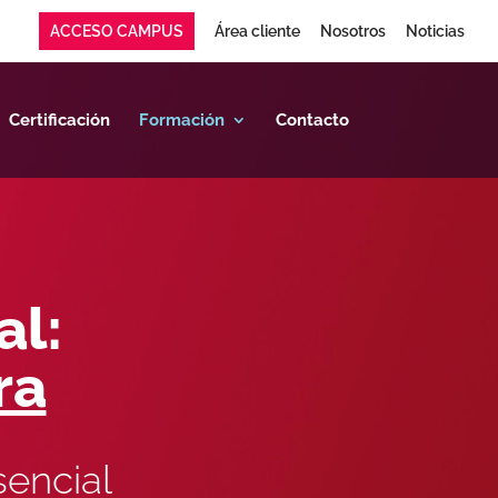
ACCESO CAMPUS
Área cliente
Nosotros
Noticias
Certificación
Formación
Contacto
al:
ra
sencial