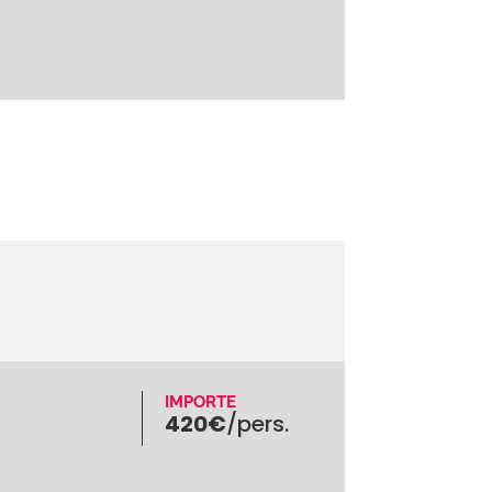
IMPORTE
420€
/pers.