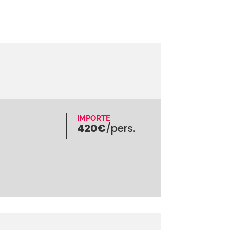
IMPORTE
420€
/pers.