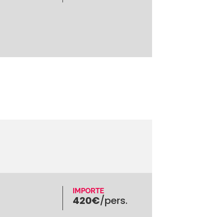
IMPORTE
420€
/pers.