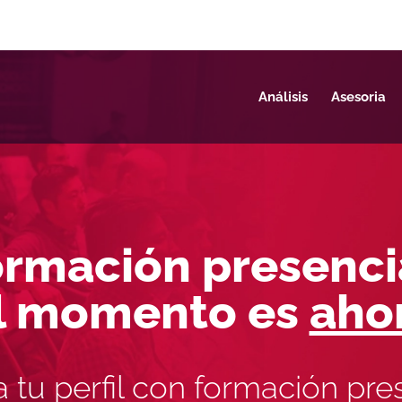
Análisis
Asesoria
rmación presenci
l momento es
aho
 tu perfil con formación pre