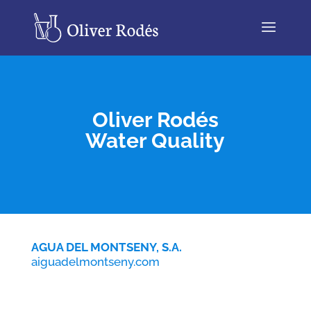
Oliver Rodés
Water Quality
AGUA DEL MONTSENY, S.A.
aiguadelmontseny.com