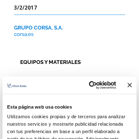
3/2/2017
GRUPO CORSA, S.A.
corsa.es
EQUIPOS Y MATERIALES
POST-FILTROS según Norma UNE
Norma UNE 149101/2015
Esta página web usa cookies
POST-FILTROS
Utilizamos cookies propias y de terceros para analizar
nuestros servicios y mostrarte publicidad relacionada
3/2/2017
con tus preferencias en base a un perfil elaborado a
partir de tus hábitos de navegación. Adicionalmente