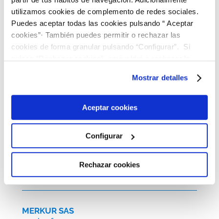
utilizamos cookies de complemento de redes sociales.
GRUPO CORSA, S.A.
Puedes aceptar todas las cookies pulsando “ Aceptar
corsa.es
cookies”· También puedes permitir o rechazar las
cookies de forma granular pulsando “Configurar”. Si
pulsas “Rechazar cookies”, equivaldrá a rechazar la
instalación de todas las cookies salvo las necesarias que
EQUIPOS Y MATERIALES
Mostrar detalles
son indispensables para que el sitio web funcione y que
por tanto no se pueden desactivar. Puedes consultar
Bisfenol A
más información en nuestra
Política de Cookies
Aceptar cookies
Bisfenol A
Configurar
Bisfenol A
Rechazar cookies
10/2/2017
MERKUR SAS