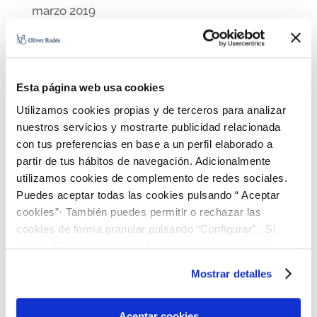
marzo 2019
septiembre 2018
agosto 2018
julio 2018
Esta página web usa cookies
junio 2018
Utilizamos cookies propias y de terceros para analizar
mayo 2018
nuestros servicios y mostrarte publicidad relacionada
marzo 2018
con tus preferencias en base a un perfil elaborado a
febrero 2018
partir de tus hábitos de navegación. Adicionalmente
diciembre 2017
utilizamos cookies de complemento de redes sociales.
octubre 2017
Puedes aceptar todas las cookies pulsando “ Aceptar
septiembre 2017
cookies”· También puedes permitir o rechazar las
cookies de forma granular pulsando “Configurar”. Si
marzo 2017
pulsas “Rechazar cookies”, equivaldrá a rechazar la
enero 2017
instalación de todas las cookies salvo las necesarias que
noviembre 2016
Mostrar detalles
son indispensables para que el sitio web funcione y que
por tanto no se pueden desactivar. Puedes consultar
Categorías
más información en nuestra
Política de Cookies
Aceptar cookies