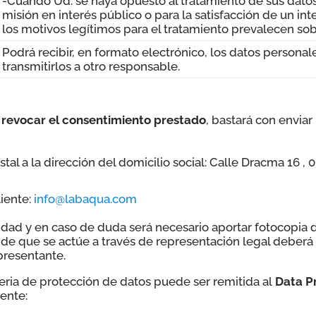
-Cuando Ud. se haya opuesto al tratamiento de sus dato
misión en interés público o para la satisfacción de un inte
los motivos legítimos para el tratamiento prevalecen sob
Podrá recibir, en formato electrónico, los datos personal
transmitirlos a otro responsable.
o revocar el consentimiento prestado
, bastará con enviar
al a la dirección del domicilio social: Calle Dracma 16 , 0
iente:
info@labaqua.com
tidad y en caso de duda será necesario aportar fotocopia 
 de que se actúe a través de representación legal deber
presentante.
ria de protección de datos puede ser remitida al
Data Pr
iente: