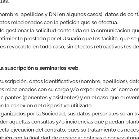
tas.
s (nombre, apellidos y DNI en algunos casos), datos de cont
datos relacionados con la petición que se efectúa.
 de gestionar la solicitud contenida en la comunicación que
ntimiento prestado por el Usuario que los facilita, que s
s revocable en todo caso, sin efectos retroactivos (es deci
 la suscripción a seminarios web
.
suscripción, datos identificativos (nombre, apellidos), da
les relacionados con su cargo y/o experiencia, así como en
cipantes (ponentes y asistentes) y en el caso que el even
 la conexión del dispositivo utilizado.
rganizados por la Sociedad, sus datos personales serán tr
ender aquellas consultas y/o incidencias que puedan plant
ecta ejecución del contrato, pues su tratamiento es necesa
mbién con la finalidad de gestionar noticias o convocator