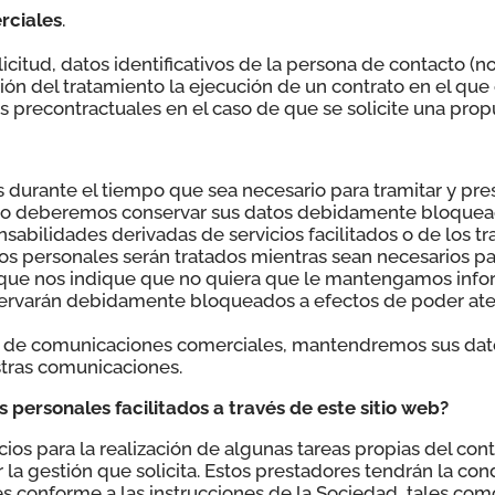
erciales
.
licitud, datos identificativos de la persona de contacto (n
ión del tratamiento la ejecución de un contrato en el que 
s precontractuales en el caso de que se solicite una prop
urante el tiempo que sea necesario para tramitar y presta
lazo deberemos conservar sus datos debidamente bloquea
sabilidades derivadas de servicios facilitados o de los t
tos personales serán tratados mientras sean necesarios par
 que nos indique que no quiera que le mantengamos info
nservarán debidamente bloqueados a efectos de poder at
ío de comunicaciones comerciales, mantendremos sus da
stras comunicaciones.
 personales facilitados a través de este sitio web?
cios para la realización de algunas tareas propias del co
r la gestión que solicita. Estos prestadores tendrán la co
s conforme a las instrucciones de la Sociedad, tales co