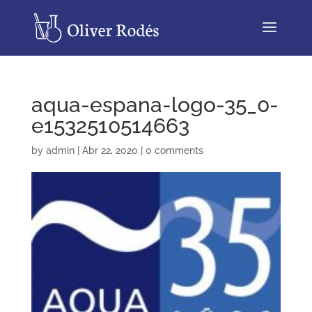
aqua-espana-logo-35_0-
e1532510514663
by
admin
|
Abr 22, 2020
|
0 comments