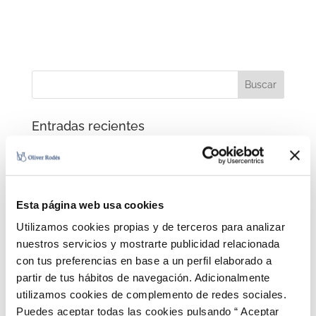
Entradas recientes
El Laboratorio Oliver Rodés amplia su
acreditación en la ENAC
Nuevo curso On Line: «ETAP: Potabilización
de aguas de consumo humano». 80 horas.
Esta página web usa cookies
Hotel Balneari Vichy Catalan primera
Utilizamos cookies propias y de terceros para analizar
empresa en obtener nuestro sello Oliver
Rodés Stop Covid-19
nuestros servicios y mostrarte publicidad relacionada
con tus preferencias en base a un perfil elaborado a
Jorge Oliver-Rodés en Cuatro TV
partir de tus hábitos de navegación. Adicionalmente
Noticia La Vanguardia
utilizamos cookies de complemento de redes sociales.
Puedes aceptar todas las cookies pulsando “ Aceptar