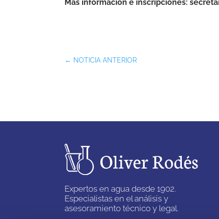
Más información e inscripciones:
secreta
←
NOTICIA ANTERIOR
Expertos en agua desde 1902.
Especialistas en el análisis y
asesoramiento técnico y legal.