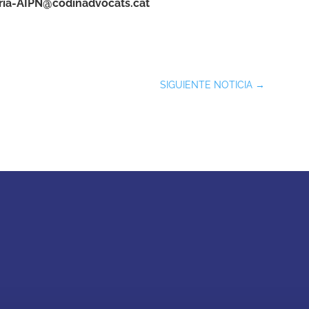
ria-AIPN@codinadvocats.cat
SIGUIENTE NOTICIA
→