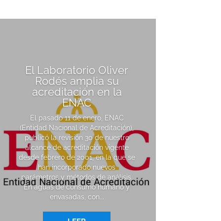
El Laboratorio Oliver
Rodés amplia su
acreditación en la
ENAC
El pasado 11 de enero, ENAC
(Entidad Nacional de Acreditación),
publicó la revisión 30 de nuestro
alcance de acreditación vigente
desde febrero de 2001, en la que se
han incorporado nuevos
parámetros y métodos de análisis.
En aguas de consumo humano y
envasadas, con...