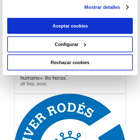
instalación de todas las cookies salvo las necesarias que
El Laboratorio Oliver Rodés amplia su
Mostrar detalles
acreditación en la ENAC
son indispensables para que el sitio web funcione y que
20 Feb, 2023
por tanto no se pueden desactivar. Puedes consultar
más información en nuestra
Política de Cookies
Aceptar cookies
Configurar
Rechazar cookies
Nuevo curso On Line: «ETAP:
Potabilización de aguas de consumo
humano». 80 horas.
28 Sep, 2020