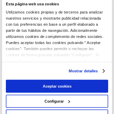
Esta página web usa cookies
Utilizamos cookies propias y de terceros para analizar
nuestros servicios y mostrarte publicidad relacionada
El Laboratorio Oliver Rodés amplia su
acreditación en la ENAC
con tus preferencias en base a un perfil elaborado a
20 Feb, 2023
partir de tus hábitos de navegación. Adicionalmente
utilizamos cookies de complemento de redes sociales.
Puedes aceptar todas las cookies pulsando “ Aceptar
cookies”· También puedes permitir o rechazar las
cookies de forma granular pulsando “Configurar”. Si
pulsas “Rechazar cookies”, equivaldrá a rechazar la
instalación de todas las cookies salvo las necesarias que
Mostrar detalles
Nuevo curso On Line: «ETAP:
son indispensables para que el sitio web funcione y que
Potabilización de aguas de consumo
por tanto no se pueden desactivar. Puedes consultar
humano». 80 horas.
28 Sep, 2020
más información en nuestra
Política de Cookies
Aceptar cookies
Configurar