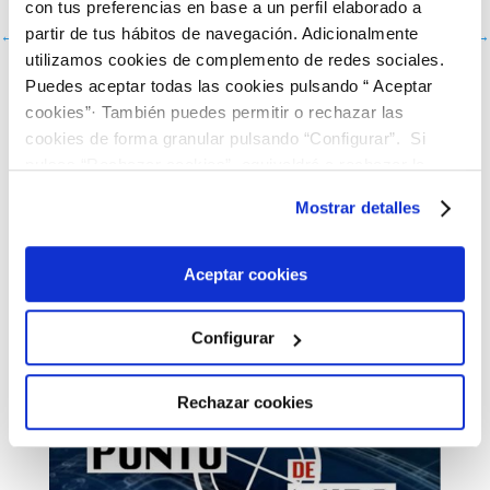
con tus preferencias en base a un perfil elaborado a
partir de tus hábitos de navegación. Adicionalmente
←
NOTICIA ANTERIOR
SIGUIENTE NOTICIA
→
utilizamos cookies de complemento de redes sociales.
Puedes aceptar todas las cookies pulsando “ Aceptar
COMPARTE
cookies”· También puedes permitir o rechazar las
cookies de forma granular pulsando “Configurar”. Si
pulsas “Rechazar cookies”, equivaldrá a rechazar la
instalación de todas las cookies salvo las necesarias que
Mostrar detalles
son indispensables para que el sitio web funcione y que
por tanto no se pueden desactivar. Puedes consultar
más información en nuestra
Política de Cookies
Aceptar cookies
Otras Noticias
Configurar
Rechazar cookies