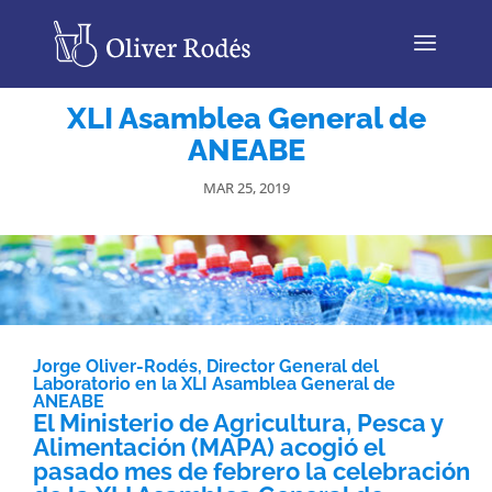
XLI Asamblea General de
ANEABE
MAR 25, 2019
Jorge Oliver-Rodés, Director General del
Laboratorio en la XLI Asamblea General de
ANEABE
El
Ministerio de Agricultura, Pesca y
Alimentación (MAPA)
acogió el
pasado mes de febrero la celebración