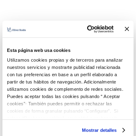
Esta página web usa cookies
Utilizamos cookies propias y de terceros para analizar
nuestros servicios y mostrarte publicidad relacionada
con tus preferencias en base a un perfil elaborado a
partir de tus hábitos de navegación. Adicionalmente
utilizamos cookies de complemento de redes sociales.
Puedes aceptar todas las cookies pulsando “ Aceptar
cookies”· También puedes permitir o rechazar las
cookies de forma granular pulsando “Configurar”. Si
El Laboratorio Oliver Rodés amplia su
acreditación en la ENAC
pulsas “Rechazar cookies”, equivaldrá a rechazar la
20 Feb, 2023
instalación de todas las cookies salvo las necesarias que
Mostrar detalles
son indispensables para que el sitio web funcione y que